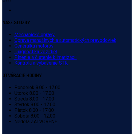
NAŠE
SLUŽBY
Mechanické opravy
Oprava manuálnych a automatických prevodoviek
Generálka motorov
Diagnostika vozidiel
Plnenie a čistenie klimatizácii
Kontrola a vybavenie STK
OTVÁRACIE
HODINY
Pondelok
8.00 - 17.00
Utorok
8.00 - 17.00
Streda
8.00 - 17.00
Štvrtok
8.00 - 17.00
Piatok
8.00 - 17.00
Sobota
8.00 - 12.00
Nedeľa
ZATVORENÉ