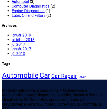
Automobil
(3)
Computer Diagnostics
(2)
Engine Diagnostics
(1)
Lube, Oil and Filters
(2)
Archives
január 2019
október 2018
júl 2017
január 2017
júl 2013
Tags
Automobile
Car
Car Repair
Repair
Moderný autoservis a pneuservis v Michalovciach.
Mechanické opravy, Diagnostika vozidiel, plnenie a čistenie
klimatizácia, 3D Geometria, oprava automatických
prevodoviek a generálky motoru a prevodoviek, kontrola na
STK